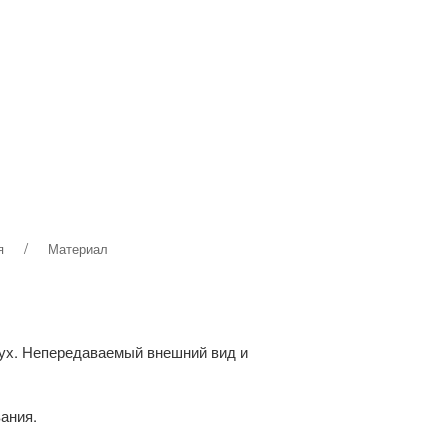
ВЫ
я
Материал
пух. Непередаваемый внешний вид и
вания.