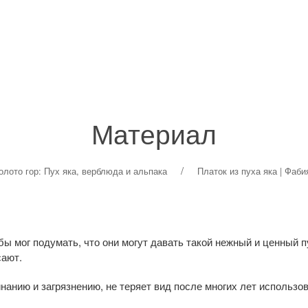
УПАКОВКА
ДОСТАВКА И ОПЛАТА
КОНТАКТЫ
ОТЗЫ
Материал
олото гор: Пух яка, верблюда и альпака
Платок из пуха яка | Фаби
ы мог подумать, что они могут давать такой нежный и ценный 
сают.
инанию и загрязнению, не теряет вид после многих лет использо