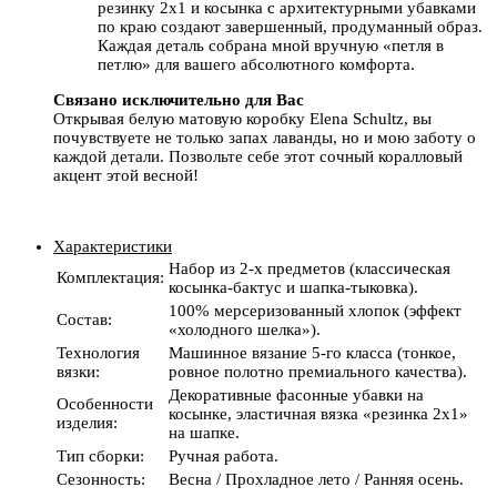
резинку 2х1 и косынка с архитектурными убавками
по краю создают завершенный, продуманный образ.
Каждая деталь собрана мной вручную «петля в
петлю» для вашего абсолютного комфорта.
Связано исключительно для Вас
Открывая белую матовую коробку Elena Schultz, вы
почувствуете не только запах лаванды, но и мою заботу о
каждой детали. Позвольте себе этот сочный коралловый
акцент этой весной!
Характеристики
Набор из 2-х предметов (классическая
Комплектация
:
косынка-бактус и шапка-тыковка).
100% мерсеризованный хлопок (эффект
Состав
:
«холодного шелка»).
Технология
Машинное вязание 5-го класса (тонкое,
вязки
:
ровное полотно премиального качества).
Декоративные фасонные убавки на
Особенности
косынке, эластичная вязка «резинка 2х1»
изделия
:
на шапке.
Тип сборки
:
Ручная работа.
Сезонность
:
Весна / Прохладное лето / Ранняя осень.