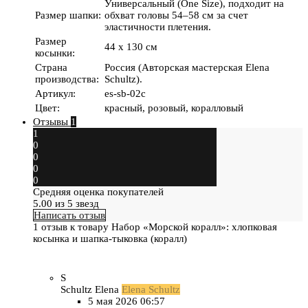
Универсальный (One Size), подходит на
Размер шапки
:
обхват головы 54–58 см за счет
эластичности плетения.
Размер
44 х 130 см
косынки
:
Страна
Россия (Авторская мастерская Elena
производства
:
Schultz).
Артикул
:
es-sb-02c
Цвет
:
красный, розовый, коралловый
Отзывы
1
1
0
0
0
0
Средняя оценка покупателей
5.00 из 5 звезд
Написать отзыв
1 отзыв к товару Набор «Морской коралл»: хлопковая
косынка и шапка-тыковка (коралл)
S
Schultz Elena
Elena Schultz
5 мая 2026 06:57